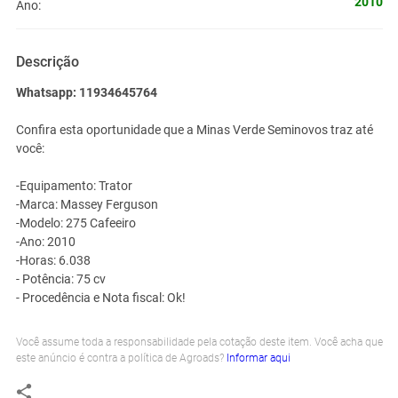
2010
Ano:
Descrição
Whatsapp: 11934645764
Confira esta oportunidade que a Minas Verde Seminovos traz até
você:
-Equipamento: Trator
-Marca: Massey Ferguson
-Modelo: 275 Cafeeiro
-Ano: 2010
-Horas: 6.038
- Potência: 75 cv
- Procedência e Nota fiscal: Ok!
Você assume toda a responsabilidade pela cotação deste item. Você acha que
este anúncio é contra a política de Agroads?
Informar aqui