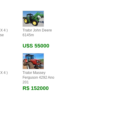
X 4 )
Trator John Deere
se
6145m
U$s 55000
X 4 )
Trator Massey
Ferguson 4292 Ano
201
R$ 152000