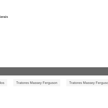
erais
dos
Tratores Massey Ferguson
Tratores Massey Fergus