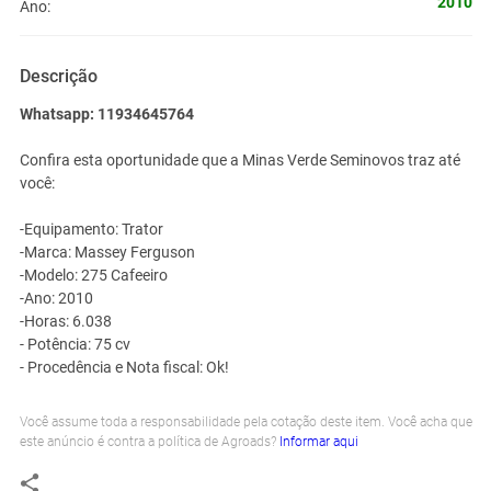
2010
Ano:
Descrição
Whatsapp: 11934645764
Confira esta oportunidade que a Minas Verde Seminovos traz até
você:
-Equipamento: Trator
-Marca: Massey Ferguson
-Modelo: 275 Cafeeiro
-Ano: 2010
-Horas: 6.038
- Potência: 75 cv
- Procedência e Nota fiscal: Ok!
Você assume toda a responsabilidade pela cotação deste item. Você acha que
este anúncio é contra a política de Agroads?
Informar aqui