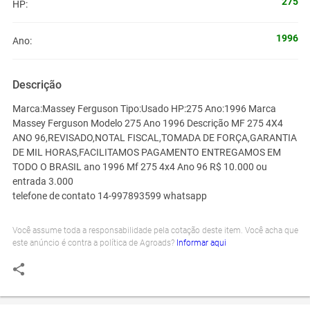
275
HP:
1996
Ano:
Descrição
Marca:Massey Ferguson Tipo:Usado HP:275 Ano:1996 Marca
Massey Ferguson Modelo 275 Ano 1996 Descrição MF 275 4X4
ANO 96,REVISADO,NOTAL FISCAL,TOMADA DE FORÇA,GARANTIA
DE MIL HORAS,FACILITAMOS PAGAMENTO ENTREGAMOS EM
TODO O BRASIL ano 1996 Mf 275 4x4 Ano 96 R$ 10.000 ou
entrada 3.000
telefone de contato 14-997893599 whatsapp
Você assume toda a responsabilidade pela cotação deste item. Você acha que
este anúncio é contra a política de Agroads?
Informar aqui