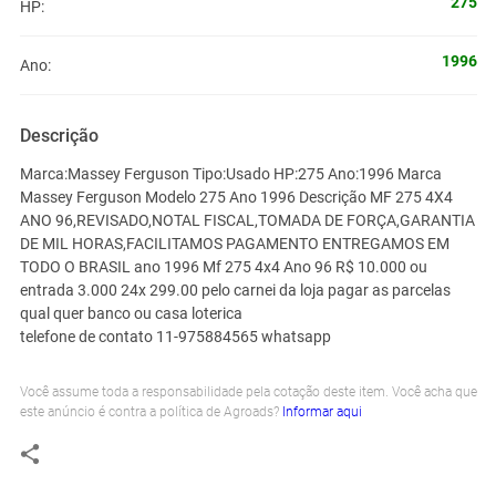
275
HP:
1996
Ano:
Descrição
Marca:Massey Ferguson Tipo:Usado HP:275 Ano:1996 Marca
Massey Ferguson Modelo 275 Ano 1996 Descrição MF 275 4X4
ANO 96,REVISADO,NOTAL FISCAL,TOMADA DE FORÇA,GARANTIA
DE MIL HORAS,FACILITAMOS PAGAMENTO ENTREGAMOS EM
TODO O BRASIL ano 1996 Mf 275 4x4 Ano 96 R$ 10.000 ou
entrada 3.000 24x 299.00 pelo carnei da loja pagar as parcelas
qual quer banco ou casa loterica
telefone de contato 11-975884565 whatsapp
Você assume toda a responsabilidade pela cotação deste item. Você acha que
este anúncio é contra a política de Agroads?
Informar aqui