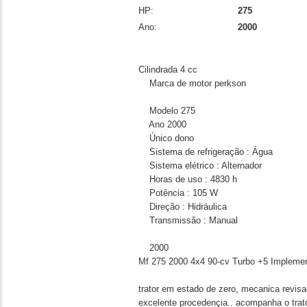
HP:
275
Ano:
2000
Cilindrada 4 cc
Marca de motor perkson
Modelo 275
Ano 2000
Único dono
Sistema de refrigeração : Água
Sistema elétrico : Alternador
Horas de uso : 4830 h
Potência : 105 W
Direção : Hidráulica
Transmissão : Manual
2000
Mf 275 2000 4x4 90-cv Turbo +5 Impleme
trator em estado de zero, mecanica revi
excelente procedençia.. acompanha o trato