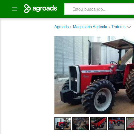
Agroads
›
Maquinaria Agrícola
›
Tratores