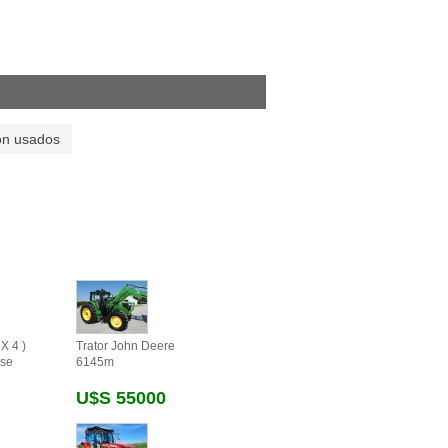
on usados
X 4 )
Trator John Deere
se
6145m
U$s 55000