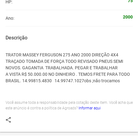
75
HP:
2000
Ano:
Descrição
TRATOR MASSEY FERGUSON 275 ANO 2000 DIREÇÃO 4X4
TRAÇADO TOMADA DE FORÇA TODO REVISADO PNEUS SEMI
NOVOS. GAGANTIA TRABALHADA. PEGAR E TRABALHAR
A VISTA R$ 50.000.00 NO DINHEIRO . TEMOS FRETE PARA TODO
BRASIL. 14.99815.4830 14.99747.1027obs ;não trocamos
Você assume toda a responsabilidade pela cotação deste item. Você acha que
este anúncio é contra a política de Agroads?
Informar aqui