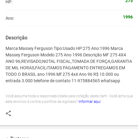
275
HP:
1996
Ano:
Descrição
Marca:Massey Ferguson Tipo:Usado HP:275 Ano:1996 Marca
Massey Ferguson Modelo 275 Ano 1996 Descrição MF 275 4X4
ANO 96,REVISADO,NOTAL FISCAL,TOMADA DE FORÇA,GARANTIA
DE MIL HORAS,FACILITAMOS PAGAMENTO ENTREGAMOS EM
TODO O BRASIL ano 1996 Mf 275 4x4 Ano 96 R$ 10.000 ou
entrada 3.000 telefone de contato 11-975884565 whatsapp
Você assume toda a responsabilidade pela cotação deste item. Você acha que
este anúncio é contra a política de Agroads?
Informar aqui