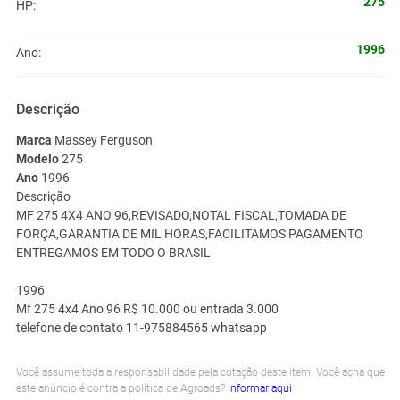
275
HP:
1996
Ano:
Descrição
Marca
Massey Ferguson
Modelo
275
Ano
1996
Descrição
MF 275 4X4 ANO 96,REVISADO,NOTAL FISCAL,TOMADA DE
FORÇA,GARANTIA DE MIL HORAS,FACILITAMOS PAGAMENTO
ENTREGAMOS EM TODO O BRASIL
1996
Mf 275 4x4 Ano 96 R$ 10.000 ou entrada 3.000
telefone de contato 11-975884565 whatsapp
Você assume toda a responsabilidade pela cotação deste item. Você acha que
este anúncio é contra a política de Agroads?
Informar aqui