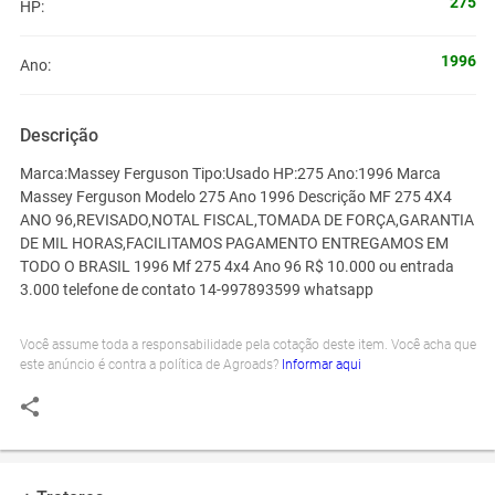
275
HP:
1996
Ano:
Descrição
Marca:Massey Ferguson Tipo:Usado HP:275 Ano:1996 Marca
Massey Ferguson Modelo 275 Ano 1996 Descrição MF 275 4X4
ANO 96,REVISADO,NOTAL FISCAL,TOMADA DE FORÇA,GARANTIA
DE MIL HORAS,FACILITAMOS PAGAMENTO ENTREGAMOS EM
TODO O BRASIL 1996 Mf 275 4x4 Ano 96 R$ 10.000 ou entrada
3.000 telefone de contato 14-997893599 whatsapp
Você assume toda a responsabilidade pela cotação deste item. Você acha que
este anúncio é contra a política de Agroads?
Informar aqui