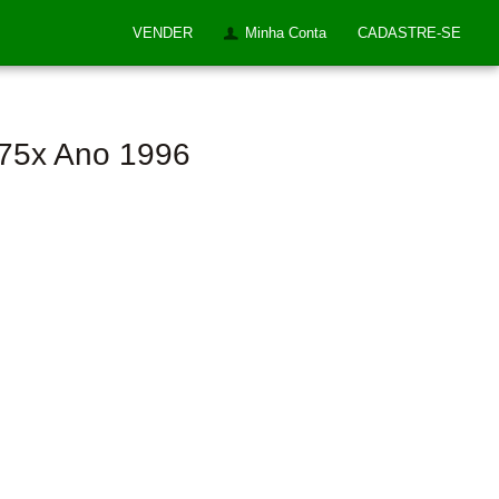
VENDER
Minha Conta
CADASTRE-SE
275x Ano 1996