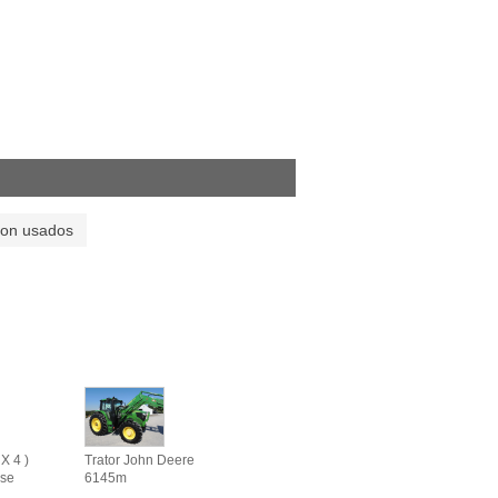
son usados
X 4 )
Trator John Deere
se
6145m