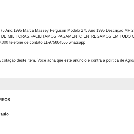
275 Ano:1996 Marca Massey Ferguson Modelo 275 Ano 1996 Descrição M
E MIL HORAS,FACILITAMOS PAGAMENTO ENTREGAMOS EM TODO O BRASIL
3.000 telefone de contato 11-975884565 whatsapp
 cotação deste item. Você acha que este anúncio é contra a política de Agr
ARROS
Paulo