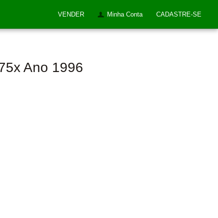
VENDER
Minha Conta
CADASTRE-SE
275x Ano 1996