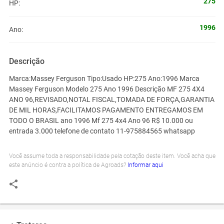
275
HP:
1996
Ano:
Descrição
Marca:Massey Ferguson Tipo:Usado HP:275 Ano:1996 Marca
Massey Ferguson Modelo 275 Ano 1996 Descrição MF 275 4X4
ANO 96,REVISADO,NOTAL FISCAL,TOMADA DE FORÇA,GARANTIA
DE MIL HORAS,FACILITAMOS PAGAMENTO ENTREGAMOS EM
TODO O BRASIL ano 1996 Mf 275 4x4 Ano 96 R$ 10.000 ou
entrada 3.000 telefone de contato 11-975884565 whatsapp
Você assume toda a responsabilidade pela cotação deste item. Você acha que
este anúncio é contra a política de Agroads?
Informar aqui