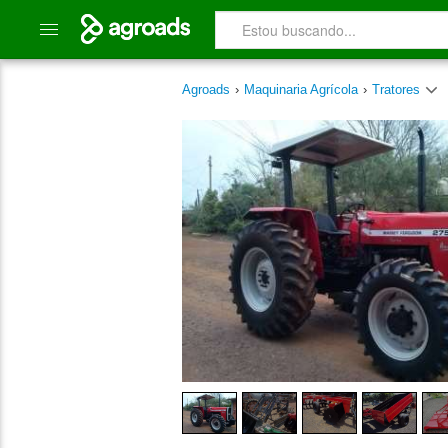
Agroads
›
Maquinaria Agrícola
›
Tratores