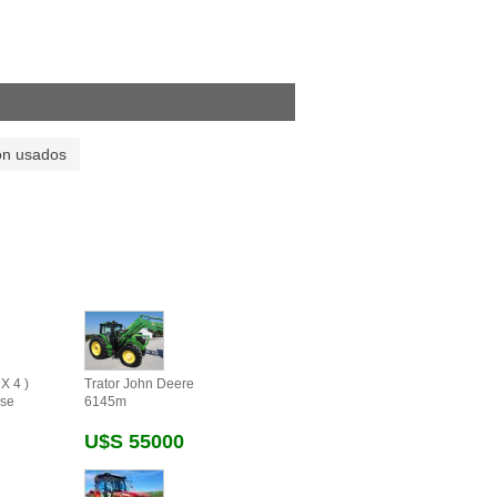
on usados
X 4 )
Trator John Deere
se
6145m
U$s 55000