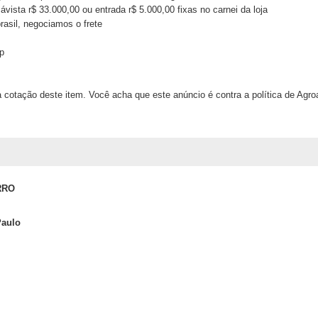
vista r$ 33.000,00 ou entrada r$ 5.000,00 fixas no carnei da loja
rasil, negociamos o frete
p
 cotação deste item. Você acha que este anúncio é contra a política de Agr
RRO
Paulo