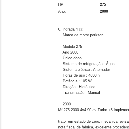
HP:
275
Ano:
2000
Cilindrada 4 cc
Marca de motor perkson
Modelo 275
Ano 2000
Único dono
Sistema de refrigeração : Água
Sistema elétrico : Alternador
Horas de uso : 4830 h
Potência : 105 W
Direção : Hidráulica
Transmissão : Manual
2000
Mf 275 2000 4x4 90-cv Turbo +5 Impleme
trator em estado de zero, mecanica revi
nota fiscal de fabrica, excelente proceden