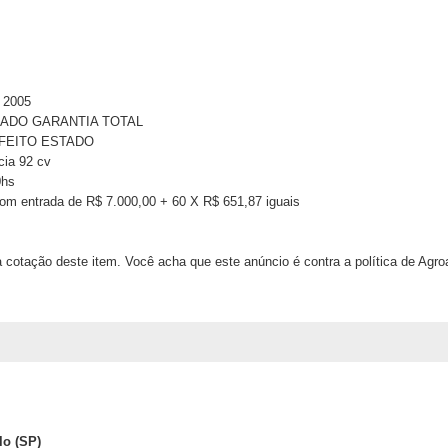
2005
SADO GARANTIA TOTAL
FEITO ESTADO
a 92 cv
0hs
om entrada de R$ 7.000,00 + 60 X R$ 651,87 iguais
 cotação deste item. Você acha que este anúncio é contra a política de Agr
lo (SP)