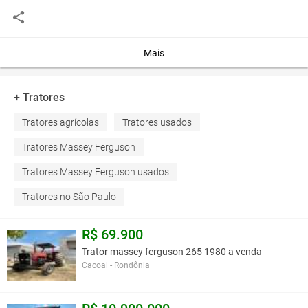
Esse trator tem 86 cv cavalos de potência
Você assume toda a responsabilidade pela cotação deste item. Você acha que
Mais
este anúncio é contra a política de Agroads?
Informar aqui
+ Tratores
Tratores agrícolas
Tratores usados
Tratores Massey Ferguson
Tratores Massey Ferguson usados
Tratores no São Paulo
R$ 69.900
Trator massey ferguson 265 1980 a venda
Cacoal - Rondônia