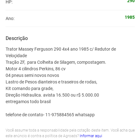
290
HP:
1985
Ano:
Descrição
Trator Massey Ferguson 290 4x4 ano 1985 c/ Redutor de
Veloçidade
Tração ZF, para Colheita de Silagem, compostagem.
Motor 4 cilindros Perkins, 86 cv
04 pneus semi novos novos
Lastro de Pesos dianteiros e traseiros de rodas,
Kit comando para grade,
Direção Hidraulica. avista 16.500 ou r$ 5.000.00
entregamos todo brasil
telefone de contato- 11-975884565 whatsapp
Você assume toda a responsabilidade pela cotação deste item. Você acha que
este anúncio é contra a política de Agroads?
Informar aqui