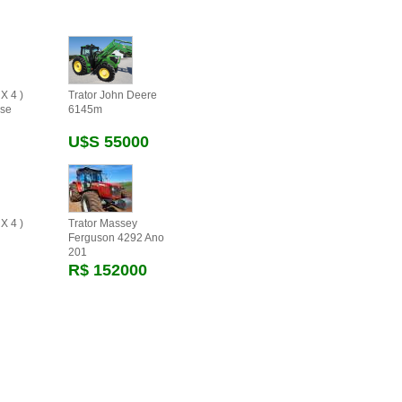
X 4 )
Trator John Deere
se
6145m
U$s 55000
X 4 )
Trator Massey
Ferguson 4292 Ano
201
R$ 152000