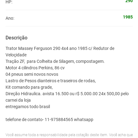
290
HP:
1985
Ano:
Descrição
Trator Massey Ferguson 290 4x4 ano 1985 c/ Redutor de
Veloçidade
Tração ZF, para Colheita de Silagem, compostagem.
Motor 4 cilindros Perkins, 86 cv
04 pneus semi novos novos
Lastro de Pesos dianteiros e traseiros de rodas,
Kit comando para grade,
Direção Hidraulica. avista 16.500 ou r$ 5.000.00 24x 500,00 pelo
carnei da loja
entregamos todo brasil
telefone de contato- 11-975884565 whatsapp
Você assume toda a responsabilidade pela cotação deste item. Você acha que