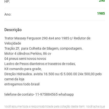
290
HP:
1985
Ano:
Descrição
Trator Massey Ferguson 290 4x4 ano 1985 c/ Redutor de
Veloçidade
Tração ZF, para Colheita de Silagem, compostagem.
Motor 4 cilindros Perkins, 86 cv
04 pneus semi novos novos
Lastro de Pesos dianteiros e traseiros de rodas,
Kit comando para grade,
Direção Hidraulica. avista 16.500 ou r$ 5.000.00 24x 500,00 pelo
carnei da loja
entregamos todo brasil
telefone de contato- 11-975884565 whatsapp
Você assume toda a responsabilidade pela cotação deste item. Você acha que