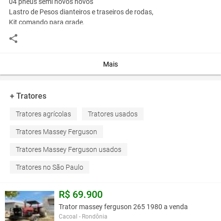
04 pneus semi novos novos
Lastro de Pesos dianteiros e traseiros de rodas,
Kit comando para grade,
entregamos todo brasil
avista R$ 15.000.00 ou entrada r$ 5.000
tel- 11-975884565 whatsapp
tel- 18-998148840 vivo
Mais
Você assume toda a responsabilidade pela cotação deste item. Você acha que
+ Tratores
este anúncio é contra a política de Agroads?
Informar aqui
Tratores agrícolas
Tratores usados
Tratores Massey Ferguson
Tratores Massey Ferguson usados
Tratores no São Paulo
R$ 69.900
Trator massey ferguson 265 1980 a venda
Cacoal - Rondônia