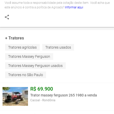
Você assume toda a responsabilidade pela cotação deste item. Você acha que
este anúncio é contra a política de Agroads?
Informar aqui
+ Tratores
Tratores agrícolas
Tratores usados
Tratores Massey Ferguson
Tratores Massey Ferguson usados
Tratores no São Paulo
R$ 69.900
Trator massey ferguson 265 1980 a venda
Cacoal - Rondônia