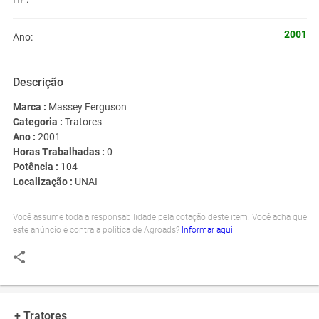
2001
Ano:
Descrição
Marca :
Massey Ferguson
Categoria :
Tratores
Ano :
2001
Horas Trabalhadas :
0
Potência :
104
Localização :
UNAI
Você assume toda a responsabilidade pela cotação deste item. Você acha que
este anúncio é contra a política de Agroads?
Informar aqui
+ Tratores