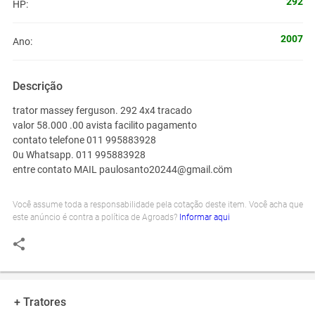
292
HP:
2007
Ano:
Descrição
trator massey ferguson. 292 4x4 tracado
valor 58.000 .00 avista facilito pagamento
contato telefone 011 995883928
0u Whatsapp. 011 995883928
entre contato MAIL paulosanto20244@gmail.cöm
Você assume toda a responsabilidade pela cotação deste item. Você acha que
este anúncio é contra a política de Agroads?
Informar aqui
+ Tratores