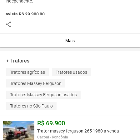
independente.
avista R$ 29.900,00
Financia:
Mais
Você assume toda a responsabilidade pela cotação deste item. Você acha que
este anúncio é contra a política de Agroads?
Informar aqui
+ Tratores
Tratores agrícolas
Tratores usados
Tratores Massey Ferguson
Tratores Massey Ferguson usados
Tratores no São Paulo
R$ 69.900
Trator massey ferguson 265 1980 a venda
Cacoal - Rondônia