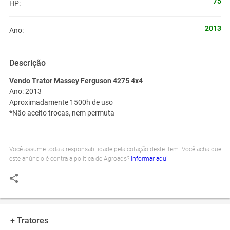
75
HP:
2013
Ano:
Descrição
Vendo Trator Massey Ferguson 4275 4x4
Ano: 2013
Aproximadamente 1500h de uso
*
Não aceito trocas, nem permuta
Você assume toda a responsabilidade pela cotação deste item. Você acha que
este anúncio é contra a política de Agroads?
Informar aqui
+ Tratores