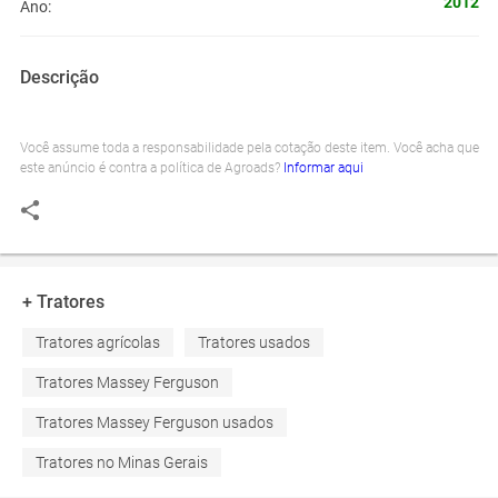
2012
Ano:
Descrição
Você assume toda a responsabilidade pela cotação deste item. Você acha que
este anúncio é contra a política de Agroads?
Informar aqui
+ Tratores
Tratores agrícolas
Tratores usados
Tratores Massey Ferguson
Tratores Massey Ferguson usados
Tratores no Minas Gerais