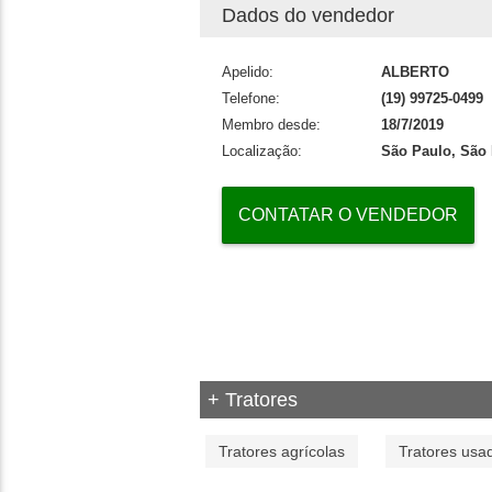
Dados do vendedor
Apelido:
ALBERTO
Telefone:
(19) 99725-0499
Membro desde:
18/7/2019
Localização:
São Paulo, São
CONTATAR O VENDEDOR
+ Tratores
Tratores agrícolas
Tratores usa