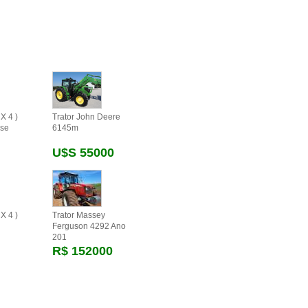
X 4 )
Trator John Deere
se
6145m
U$s 55000
X 4 )
Trator Massey
Ferguson 4292 Ano
201
R$ 152000