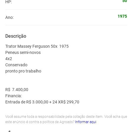
50
HP:
1975
Ano:
Descrição
Trator Massey Ferguson 50x 1975
Peneus semi-novos
4x2
Conservado
pronto pro trabalho
R$ 7.400,00
Financia:
Entrada de R$ 3.000,00 + 24 XR$ 299,70
Você assume toda a responsabilidade pela cotação deste item. Você acha que
este anúncio é contra a política de Agroads?
Informar aqui