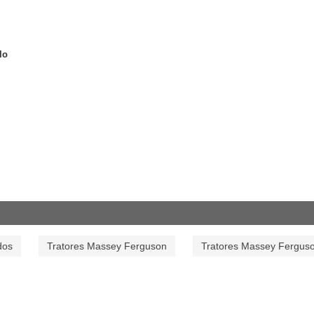
lo
dos
Tratores Massey Ferguson
Tratores Massey Fergus