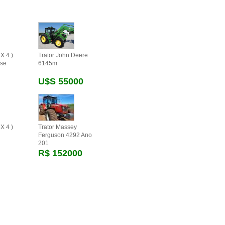
X 4 )
Trator John Deere
se
6145m
U$s 55000
X 4 )
Trator Massey
Ferguson 4292 Ano
201
R$ 152000