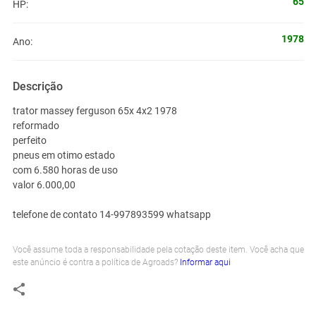
65
HP:
1978
Ano:
Descrição
trator massey ferguson 65x 4x2 1978
reformado
perfeito
pneus em otimo estado
com 6.580 horas de uso
valor 6.000,00
telefone de contato 14-997893599 whatsapp
Você assume toda a responsabilidade pela cotação deste item. Você acha que
este anúncio é contra a política de Agroads?
Informar aqui