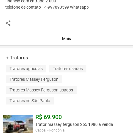
financio com entrada 2.000
telefone de contato 14-997893599 whatsapp
Você assume toda a responsabilidade pela cotação deste item. Você acha que
este anúncio é contra a política de Agroads?
Informar aqui
Mais
+ Tratores
Tratores agrícolas
Tratores usados
Tratores Massey Ferguson
Tratores Massey Ferguson usados
Tratores no São Paulo
R$ 69.900
Trator massey ferguson 265 1980 a venda
Cacoal - Rondônia