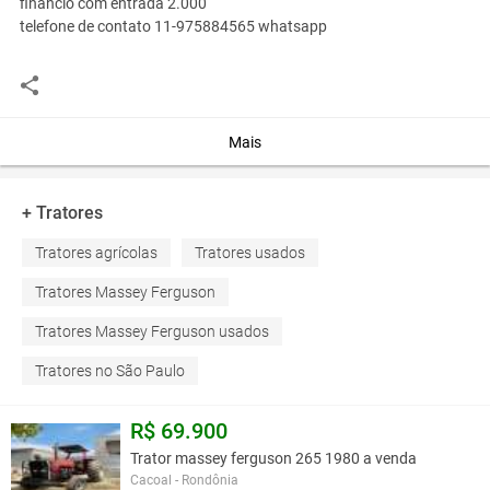
financio com entrada 2.000
telefone de contato 11-975884565 whatsapp
Você assume toda a responsabilidade pela cotação deste item. Você acha que
este anúncio é contra a política de Agroads?
Informar aqui
Mais
+ Tratores
Tratores agrícolas
Tratores usados
Tratores Massey Ferguson
Tratores Massey Ferguson usados
Tratores no São Paulo
R$ 69.900
Trator massey ferguson 265 1980 a venda
Cacoal - Rondônia