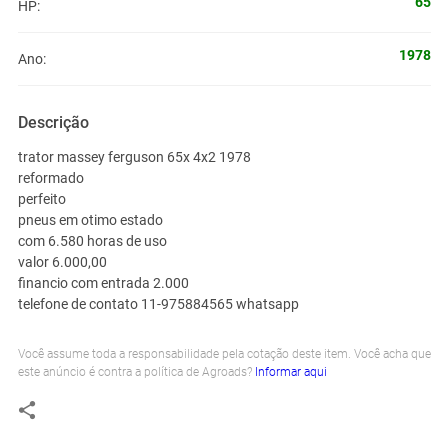
65
HP:
1978
Ano:
Descrição
trator massey ferguson 65x 4x2 1978
reformado
perfeito
pneus em otimo estado
com 6.580 horas de uso
valor 6.000,00
financio com entrada 2.000
telefone de contato 11-975884565 whatsapp
Você assume toda a responsabilidade pela cotação deste item. Você acha que
este anúncio é contra a política de Agroads?
Informar aqui