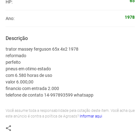
65
HP:
1978
Ano:
Descrição
trator massey ferguson 65x 4x2 1978
reformado
perfeito
pneus em otimo estado
com 6.580 horas de uso
valor 6.000,00
financio com entrada 2.000
telefone de contato 14-997893599 whatsapp
Você assume toda a responsabilidade pela cotação deste item. Você acha que
este anúncio é contra a política de Agroads?
Informar aqui