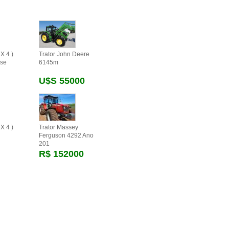
X 4 )
Trator John Deere
se
6145m
U$s 55000
X 4 )
Trator Massey
Ferguson 4292 Ano
201
R$ 152000