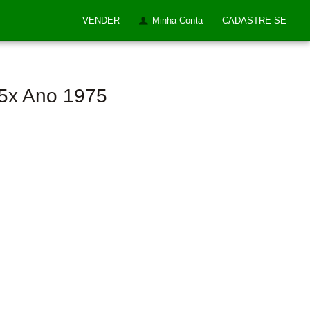
VENDER
Minha Conta
CADASTRE-SE
65x Ano 1975