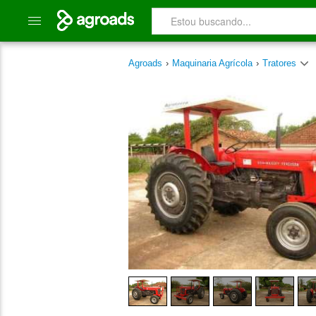
Agroads
›
Maquinaria Agrícola
›
Tratores