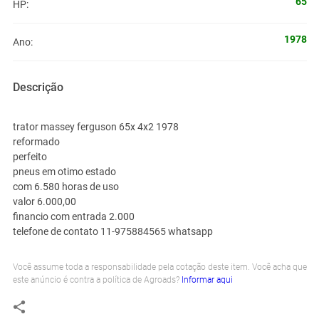
65
HP:
1978
Ano:
Descrição
trator massey ferguson 65x 4x2 1978
reformado
perfeito
pneus em otimo estado
com 6.580 horas de uso
valor 6.000,00
financio com entrada 2.000
telefone de contato 11-975884565 whatsapp
Você assume toda a responsabilidade pela cotação deste item. Você acha que
este anúncio é contra a política de Agroads?
Informar aqui