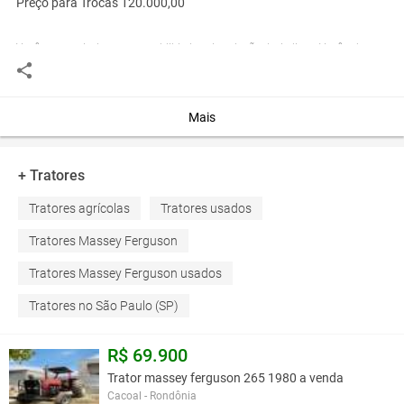
Preço para Trocas 120.000,00
Você assume toda a responsabilidade pela cotação deste item. Você acha que
este anúncio é contra a política de Agroads?
Informar aqui
Mais
+ Tratores
Tratores agrícolas
Tratores usados
Tratores Massey Ferguson
Tratores Massey Ferguson usados
Tratores no São Paulo (SP)
R$ 69.900
Trator massey ferguson 265 1980 a venda
Cacoal - Rondônia