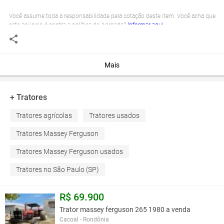
Você assume toda a responsabilidade pela cotação deste item. Você acha que
este anúncio é contra a política de Agroads?
Informar aqui
Mais
+ Tratores
Tratores agrícolas
Tratores usados
Tratores Massey Ferguson
Tratores Massey Ferguson usados
Tratores no São Paulo (SP)
R$ 69.900
Trator massey ferguson 265 1980 a venda
Cacoal - Rondônia