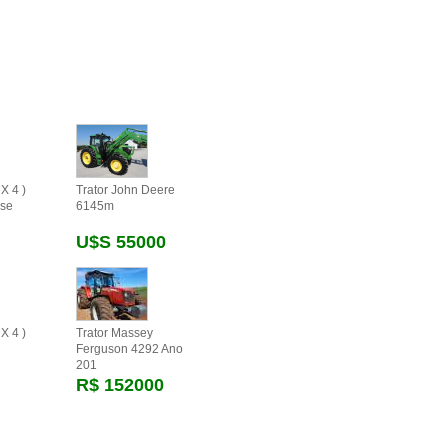
X 4 )
Trator John Deere
se
6145m
U$s 55000
X 4 )
Trator Massey
Ferguson 4292 Ano
201
R$ 152000