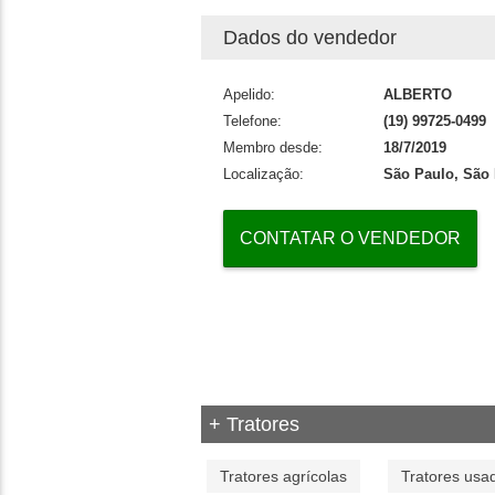
Dados do vendedor
Apelido:
ALBERTO
Telefone:
(19) 99725-0499
Membro desde:
18/7/2019
Localização:
São Paulo, São
CONTATAR O VENDEDOR
+ Tratores
Tratores agrícolas
Tratores usa