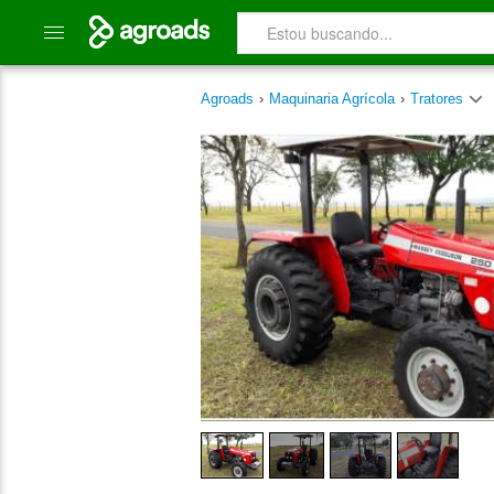
Agroads
›
Maquinaria Agrícola
›
Tratores