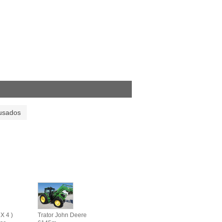
usados
X 4 )
Trator John Deere