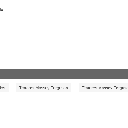
lo
dos
Tratores Massey Ferguson
Tratores Massey Fergus