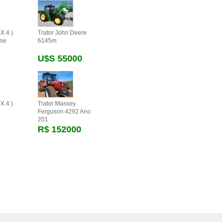
X 4 )
Trator John Deere
se
6145m
U$s 55000
X 4 )
Trator Massey
Ferguson 4292 Ano
201
R$ 152000