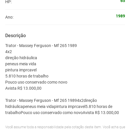
65
HP:
1989
Ano:
Descrição
Trator - Massey Ferguson - Mf 265 1989
4x2
direção hidráulica
peneus meia vida
pintura imprcavel
5.810 horas de trabalho
Pouco uso conservado como novo
Avista R$ 13.000,00
Trator - Massey Ferguson - Mf 265 19894x2direção
hidráulicapeneus meia vidapintura imprcavel5.810 horas de
trabalhoPouco uso conservado como novoAvista R$ 13.000,00
Você assume toda a responsabilidade pela cotação deste item. Você acha que