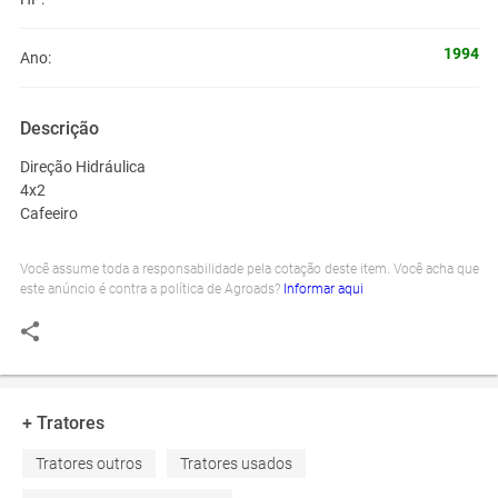
1994
Ano:
Descrição
Direção Hidráulica
4x2
Cafeeiro
Você assume toda a responsabilidade pela cotação deste item. Você acha que
este anúncio é contra a política de Agroads?
Informar aqui
+ Tratores
Tratores outros
Tratores usados