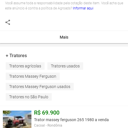
Você assume toda a responsabilidade pela cotação deste item. Você acha que
este anúncio é contra a política de Agroads?
Informar aqui
Mais
+ Tratores
Tratores agrícolas
Tratores usados
Tratores Massey Ferguson
Tratores Massey Ferguson usados
Tratores no São Paulo
R$ 69.900
Trator massey ferguson 265 1980 a venda
Cacoal - Rondônia