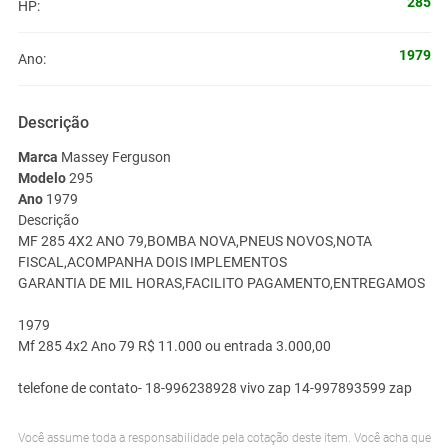
285
HP:
1979
Ano:
Descrição
Marca
Massey Ferguson
Modelo
295
Ano
1979
Descrição
MF 285 4X2 ANO 79,BOMBA NOVA,PNEUS NOVOS,NOTA
FISCAL,ACOMPANHA DOIS IMPLEMENTOS
GARANTIA DE MIL HORAS,FACILITO PAGAMENTO,ENTREGAMOS
1979
Mf 285 4x2 Ano 79
R$
11.000 ou entrada 3.000,00
telefone de contato- 18-996238928 vivo zap 14-997893599 zap
Você assume toda a responsabilidade pela cotação deste item. Você acha que