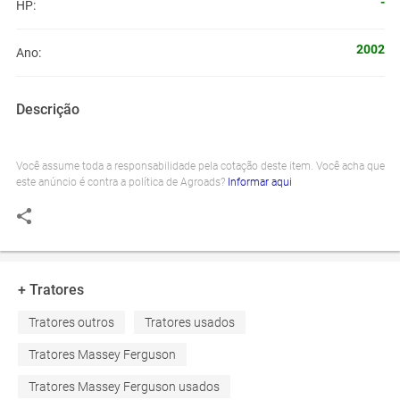
-
HP:
2002
Ano:
Descrição
Você assume toda a responsabilidade pela cotação deste item. Você acha que
este anúncio é contra a política de Agroads?
Informar aqui
+ Tratores
Tratores outros
Tratores usados
Tratores Massey Ferguson
Tratores Massey Ferguson usados