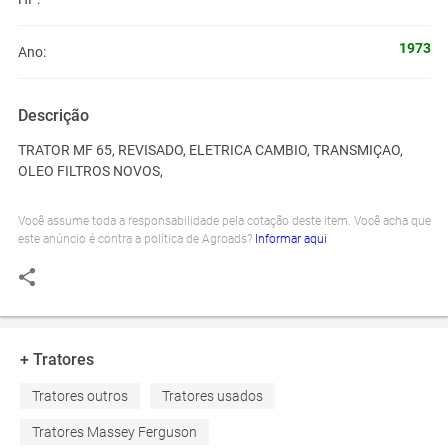
1973
Ano:
Descrição
TRATOR MF 65, REVISADO, ELETRICA CAMBIO, TRANSMIÇAO,
OLEO FILTROS NOVOS,
Você assume toda a responsabilidade pela cotação deste item. Você acha que
este anúncio é contra a política de Agroads?
Informar aqui
+ Tratores
Tratores outros
Tratores usados
Tratores Massey Ferguson