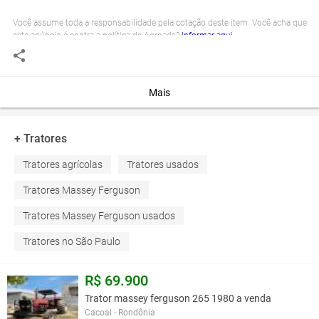
Você assume toda a responsabilidade pela cotação deste item. Você acha que
este anúncio é contra a política de Agroads?
Informar aqui
Mais
+ Tratores
Tratores agrícolas
Tratores usados
Tratores Massey Ferguson
Tratores Massey Ferguson usados
Tratores no São Paulo
R$ 69.900
Trator massey ferguson 265 1980 a venda
Cacoal - Rondônia