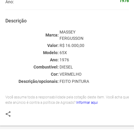
1976
Ano:
Descrição
MASSEY
Marca:
FERGUSSON
Valor:
R$ 16.000,00
Modelo:
65X
Ano:
1976
Combustível:
DIESEL
Cor:
VERMELHO
Descrição/opcionais:
FEITO PINTURA
Você assume toda a responsabilidade pela cotação deste item. Você acha que
este anúncio é contra a política de Agroads?
Informar aqui